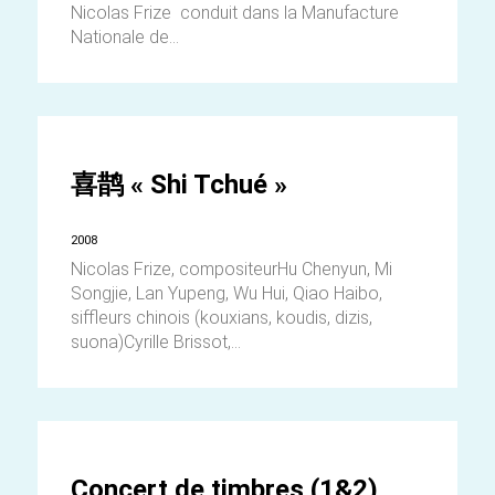
Nicolas Frize conduit dans la Manufacture
Nationale de...
喜鹊 « Shi Tchué »
2008
Nicolas Frize, compositeurHu Chenyun, Mi
Songjie, Lan Yupeng, Wu Hui, Qiao Haibo,
siffleurs chinois (kouxians, koudis, dizis,
suona)Cyrille Brissot,...
Concert de timbres (1&2)