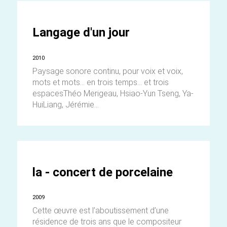
Langage d'un jour
2010
Paysage sonore continu, pour voix et voix,
mots et mots... en trois temps... et trois
espacesThéo Merigeau, Hsiao-Yun Tseng, Ya-
HuiLiang, Jérémie...
la - concert de porcelaine
2009
Cette œuvre est l’aboutissement d’une
résidence de trois ans que le compositeur