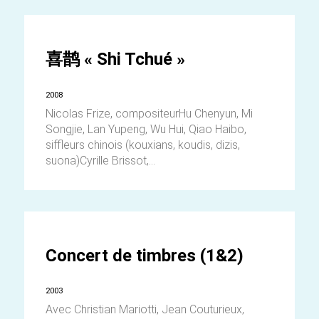
喜鹊 « Shi Tchué »
2008
Nicolas Frize, compositeurHu Chenyun, Mi
Songjie, Lan Yupeng, Wu Hui, Qiao Haibo,
siffleurs chinois (kouxians, koudis, dizis,
suona)Cyrille Brissot,...
Concert de timbres (1&2)
2003
Avec Christian Mariotti, Jean Couturieux,