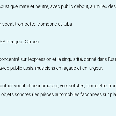
l’acoustique mate et neutre, avec public debout, au milieu des
r vocal, trompette, trombone et tuba
e PSA Peugeot Citroën
centré sur l’expression et la singularité, donné dans l’usin
 avec public assis, musiciens en façade et en largeur.
r octuor vocal, choeur amateur, voix solistes, trompette, trom
 objets sonores (les pièces automobiles façonnées sur pl