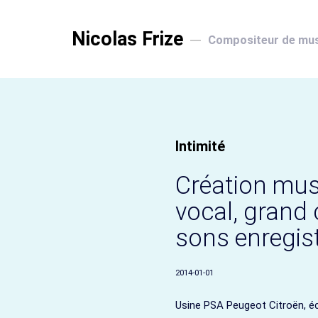
Nicolas Frize
Compositeur de mu
Intimité
Création musi
vocal, grand 
sons enregist
2014-01-01
Usine PSA Peugeot Citroën, éco