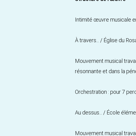
Intimité œuvre musicale e
À travers... / Église du Ros
Mouvement musical travail
résonnante et dans la péno
Orchestration : pour 7 per
Au dessus... / École éléme
Mouvement musical travail