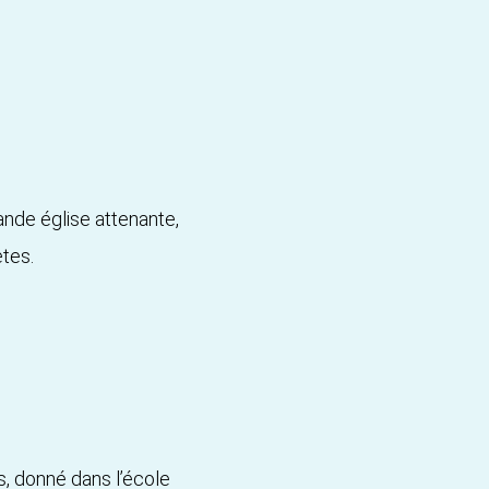
ande église attenante,
ètes.
s, donné dans l’école